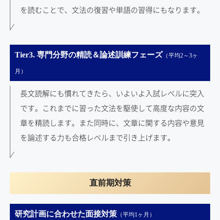
を読むことで、文法の復習や単語の習得にもなります。
Tier3. 専門分野の精読＆論述訓練フェーズ
（平均2～3ヶ
月）
長文読解にも慣れてきたら、いよいよ入試レベルに突入
です。これまでに習った文法を駆使して高度な内容の文
章を精読します。また同時に、文章に関する内容や意見
を論述する力も合格レベルまで引き上げます。
直前期対策
研究計画に合わせた面接対策
（平均1ヶ月）