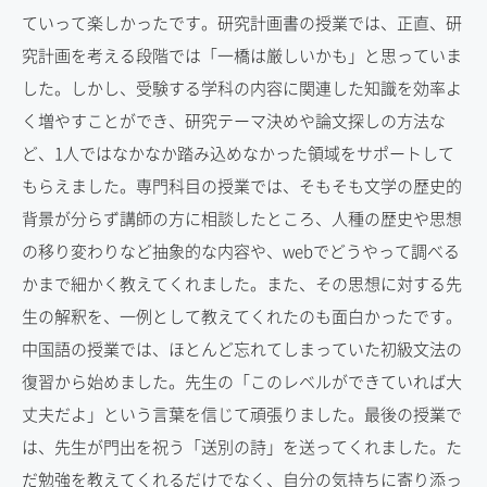
ていって楽しかったです。研究計画書の授業では、正直、研
究計画を考える段階では「一橋は厳しいかも」と思っていま
した。しかし、受験する学科の内容に関連した知識を効率よ
く増やすことができ、研究テーマ決めや論文探しの方法な
ど、1人ではなかなか踏み込めなかった領域をサポートして
もらえました。専門科目の授業では、そもそも文学の歴史的
背景が分らず講師の方に相談したところ、人種の歴史や思想
の移り変わりなど抽象的な内容や、webでどうやって調べる
かまで細かく教えてくれました。また、その思想に対する先
生の解釈を、一例として教えてくれたのも面白かったです。
中国語の授業では、ほとんど忘れてしまっていた初級文法の
復習から始めました。先生の「このレベルができていれば大
丈夫だよ」という言葉を信じて頑張りました。最後の授業で
は、先生が門出を祝う「送別の詩」を送ってくれました。た
だ勉強を教えてくれるだけでなく、自分の気持ちに寄り添っ