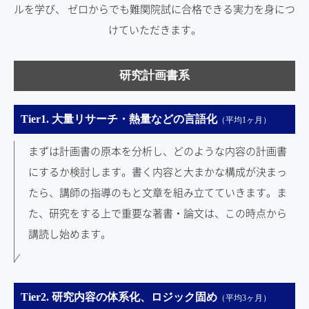
ルを学び、
ゼロからでも難関院試に合格できる実力を身につ
けていただきます。
研究計画書系
Tier1. 大量リサーチ・熱量などの言語化
（平均1ヶ月）
まずは計画書の原本を分析し、どのような内容の計画書
にするか検討します。書く内容と大まかな構成が決まっ
たら、講師の指導のもと文章を組み立てていきます。ま
た、研究をする上で重要な著書・論文は、この時点から
講読し始めます。
Tier2. 研究内容の体系化、ロジック固め
（平均3ヶ月）