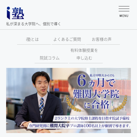
MENU
私が深まる大学院へ、個別で導く
i塾とは
よくあるご質問
お客様の声
有料体験授業を
院試コラム
申し込む